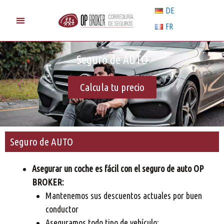
DE
FR
RESPONSABILIDAD CIVIL
Seguro de AUTO
Calcula tu precio
Seguro de AUTO
Asegurar un coche es fácil con el seguro de auto OP
BROKER:
Mantenemos sus descuentos actuales por buen
conductor
Aseguramos todo tipo de vehículo: